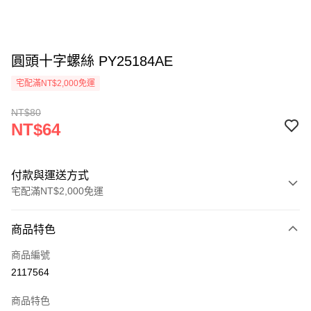
圓頭十字螺絲 PY25184AE
宅配滿NT$2,000免運
NT$80
NT$64
付款與運送方式
宅配滿NT$2,000免運
付款方式
商品特色
信用卡一次付款
商品編號
信用卡分期付款
2117564
3 期 0 利率 每期
NT$21
21家銀行
商品特色
6 期 0 利率 每期
NT$10
21家銀行
合作金庫商業銀行
第一商業銀行