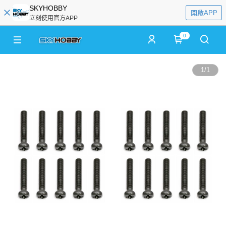
SKYHOBBY
開啟APP
立刻使用官方APP
0
1
/
1