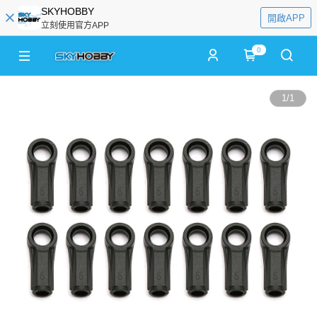
SKYHOBBY
開啟APP
立刻使用官方APP
0
1
/
1