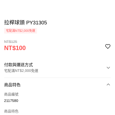
拉桿球頭 PY31305
宅配滿NT$2,000免運
NT$125
NT$100
付款與運送方式
宅配滿NT$2,000免運
付款方式
商品特色
信用卡一次付款
商品編號
信用卡分期付款
2117580
3 期 0 利率 每期
NT$33
21家銀行
商品特色
6 期 0 利率 每期
NT$16
21家銀行
合作金庫商業銀行
第一商業銀行