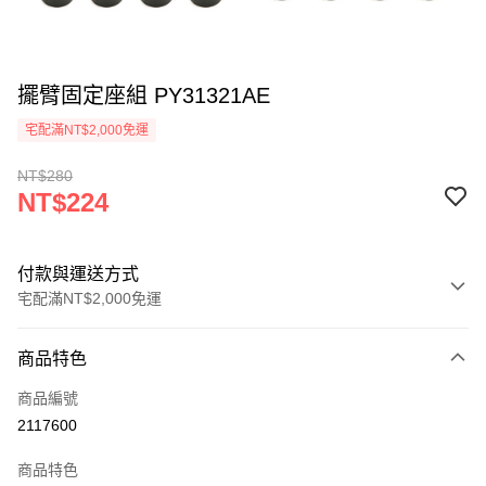
擺臂固定座組 PY31321AE
宅配滿NT$2,000免運
NT$280
NT$224
付款與運送方式
宅配滿NT$2,000免運
付款方式
商品特色
信用卡一次付款
商品編號
信用卡分期付款
2117600
3 期 0 利率 每期
NT$74
21家銀行
商品特色
6 期 0 利率 每期
NT$37
21家銀行
合作金庫商業銀行
第一商業銀行