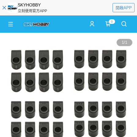
SKYHOBBY
開啟APP
立刻使用官方APP
0
1
/
1