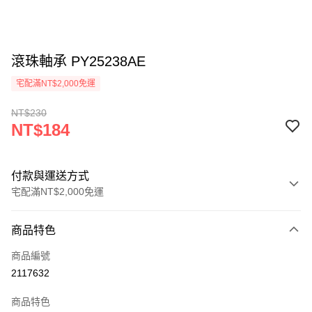
滾珠軸承 PY25238AE
宅配滿NT$2,000免運
NT$230
NT$184
付款與運送方式
宅配滿NT$2,000免運
付款方式
商品特色
信用卡一次付款
商品編號
信用卡分期付款
2117632
3 期 0 利率 每期
NT$61
21家銀行
商品特色
6 期 0 利率 每期
NT$30
21家銀行
合作金庫商業銀行
第一商業銀行