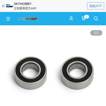
SKYHOBBY
開啟APP
立刻使用官方APP
0
1
/
1