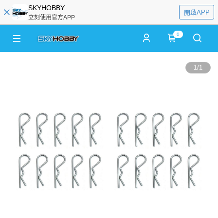
SKYHOBBY
開啟APP
立刻使用官方APP
0
1
/
1