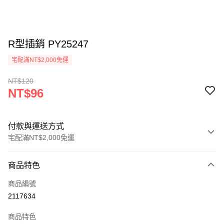
R型插銷 PY25247
宅配滿NT$2,000免運
NT$120
NT$96
付款與運送方式
宅配滿NT$2,000免運
付款方式
商品特色
信用卡一次付款
商品編號
信用卡分期付款
2117634
3 期 0 利率 每期
NT$32
21家銀行
商品特色
6 期 0 利率 每期
NT$16
21家銀行
合作金庫商業銀行
第一商業銀行