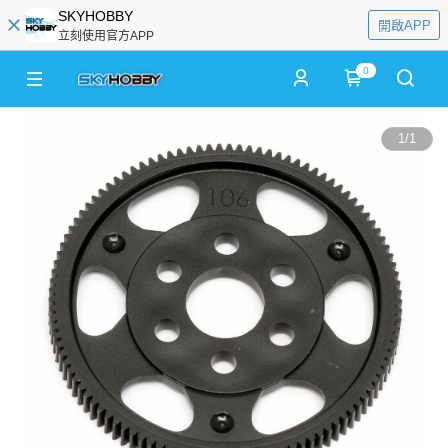
SKYHOBBY
開啟APP
立刻使用官方APP
0
1
/
1