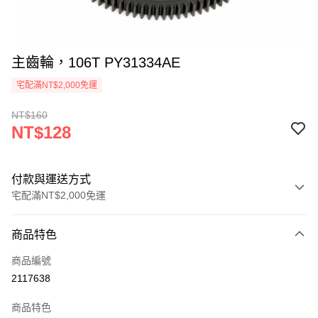
主齒輪，106T PY31334AE
宅配滿NT$2,000免運
NT$160
NT$128
付款與運送方式
宅配滿NT$2,000免運
付款方式
商品特色
信用卡一次付款
商品編號
信用卡分期付款
2117638
3 期 0 利率 每期
NT$42
21家銀行
商品特色
6 期 0 利率 每期
NT$21
21家銀行
合作金庫商業銀行
第一商業銀行