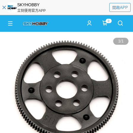
SKYHOBBY
開啟APP
立刻使用官方APP
0
1
/
1