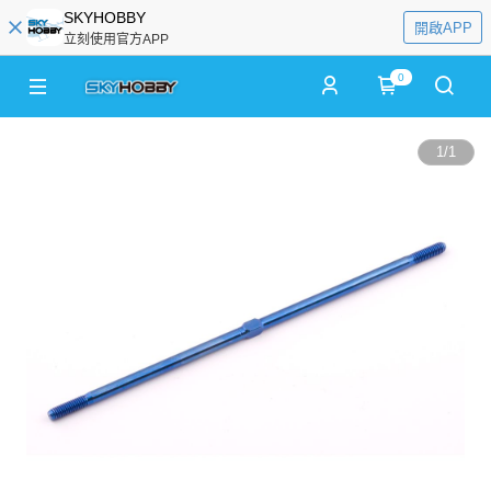
SKYHOBBY
開啟APP
立刻使用官方APP
0
1
/
1