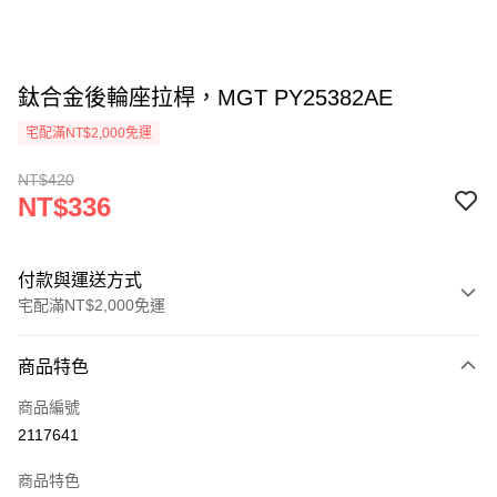
鈦合金後輪座拉桿，MGT PY25382AE
宅配滿NT$2,000免運
NT$420
NT$336
付款與運送方式
宅配滿NT$2,000免運
付款方式
商品特色
信用卡一次付款
商品編號
信用卡分期付款
2117641
3 期 0 利率 每期
NT$112
21家銀行
商品特色
6 期 0 利率 每期
NT$56
21家銀行
合作金庫商業銀行
第一商業銀行