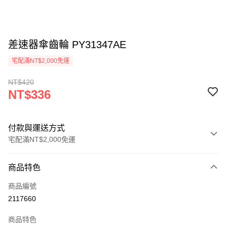
差速器傘齒輪 PY31347AE
宅配滿NT$2,000免運
NT$420
NT$336
付款與運送方式
宅配滿NT$2,000免運
付款方式
商品特色
信用卡一次付款
商品編號
信用卡分期付款
2117660
3 期 0 利率 每期
NT$112
21家銀行
商品特色
6 期 0 利率 每期
NT$56
21家銀行
合作金庫商業銀行
第一商業銀行