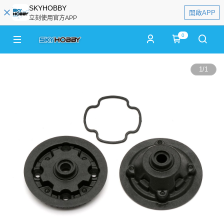
SKYHOBBY
開啟APP
立刻使用官方APP
0
1
/
1