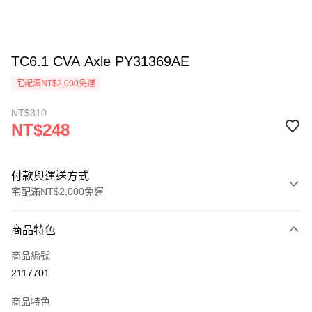
TC6.1 CVA Axle PY31369AE
宅配滿NT$2,000免運
NT$310
NT$248
付款與運送方式
宅配滿NT$2,000免運
付款方式
商品特色
信用卡一次付款
商品編號
信用卡分期付款
2117701
3 期 0 利率 每期
NT$82
21家銀行
商品特色
6 期 0 利率 每期
NT$41
21家銀行
合作金庫商業銀行
第一商業銀行