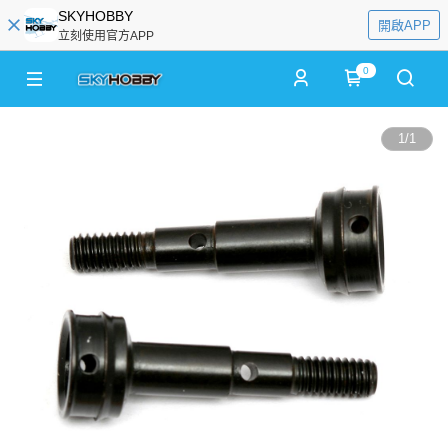
SKYHOBBY
開啟APP
立刻使用官方APP
0
1
/
1