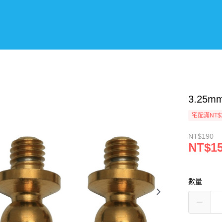
3.25m
宅配滿NT$
NT$190
NT$1
數量