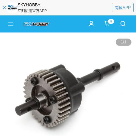
SKYHOBBY
開啟APP
立刻使用官方APP
0
1
/
1