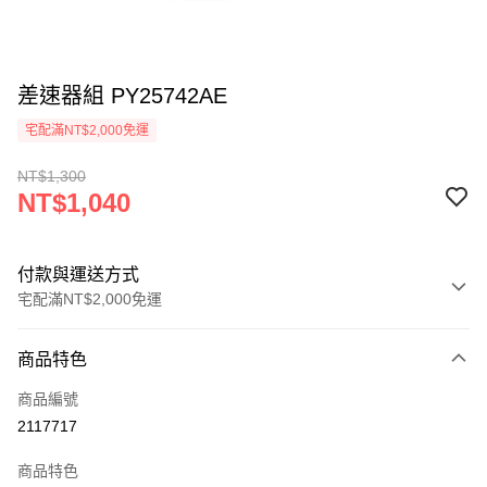
差速器組 PY25742AE
宅配滿NT$2,000免運
NT$1,300
NT$1,040
付款與運送方式
宅配滿NT$2,000免運
付款方式
商品特色
信用卡一次付款
商品編號
信用卡分期付款
2117717
3 期 0 利率 每期
NT$346
21家銀行
商品特色
6 期 0 利率 每期
NT$173
21家銀行
合作金庫商業銀行
第一商業銀行