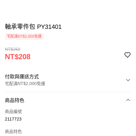
軸承零件包 PY31401
宅配滿NT$2,000免運
NT$260
NT$208
付款與運送方式
宅配滿NT$2,000免運
付款方式
商品特色
信用卡一次付款
商品編號
信用卡分期付款
2117723
3 期 0 利率 每期
NT$69
21家銀行
商品特色
6 期 0 利率 每期
NT$34
21家銀行
合作金庫商業銀行
第一商業銀行