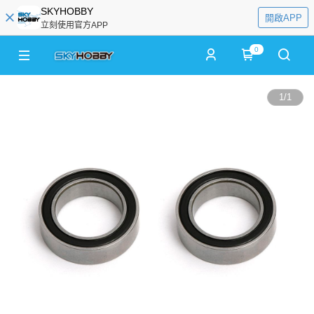
SKYHOBBY
開啟APP
立刻使用官方APP
0
1
/
1