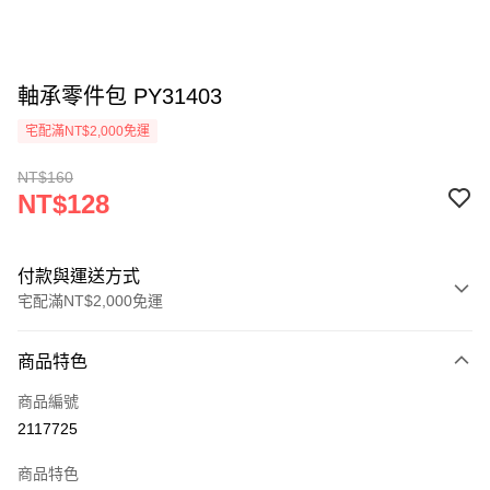
軸承零件包 PY31403
宅配滿NT$2,000免運
NT$160
NT$128
付款與運送方式
宅配滿NT$2,000免運
付款方式
商品特色
信用卡一次付款
商品編號
信用卡分期付款
2117725
3 期 0 利率 每期
NT$42
21家銀行
商品特色
6 期 0 利率 每期
NT$21
21家銀行
合作金庫商業銀行
第一商業銀行