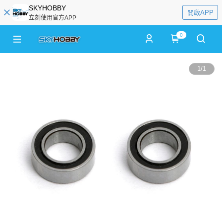
SKYHOBBY
開啟APP
立刻使用官方APP
0
1
/
1