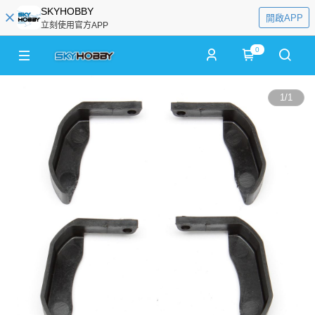
SKYHOBBY
開啟APP
立刻使用官方APP
0
1
/
1