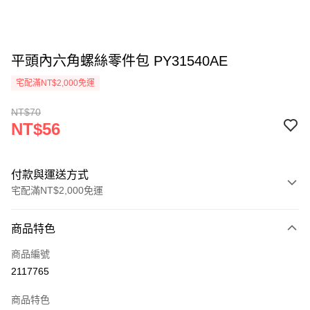
平頭內六角螺絲零件包 PY31540AE
宅配滿NT$2,000免運
NT$70
NT$56
付款與運送方式
宅配滿NT$2,000免運
付款方式
商品特色
信用卡一次付款
商品編號
信用卡分期付款
2117765
3 期 0 利率 每期
NT$18
21家銀行
商品特色
6 期 0 利率 每期
NT$9
21家銀行
合作金庫商業銀行
第一商業銀行