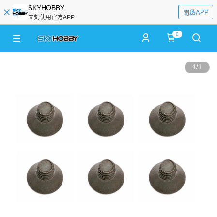
SKYHOBBY
開啟APP
立刻使用官方APP
0
1
/
1