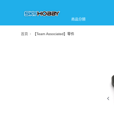
商品分類
首頁
【Team Associated】零件