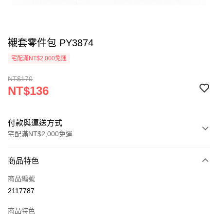
襯套零件包 PY3874
宅配滿NT$2,000免運
NT$170
NT$136
付款與運送方式
宅配滿NT$2,000免運
付款方式
商品特色
信用卡一次付款
商品編號
信用卡分期付款
2117787
3 期 0 利率 每期
NT$45
21家銀行
商品特色
6 期 0 利率 每期
NT$22
21家銀行
合作金庫商業銀行
第一商業銀行