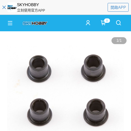
SKYHOBBY
開啟APP
立刻使用官方APP
0
1
/
1