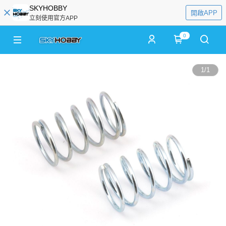
SKYHOBBY
開啟APP
立刻使用官方APP
0
1
/
1