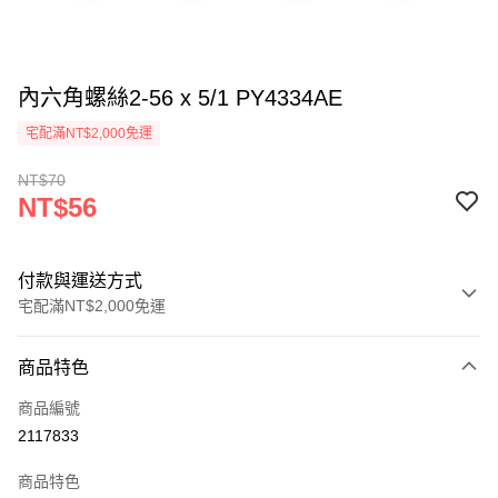
內六角螺絲2-56 x 5/1 PY4334AE
宅配滿NT$2,000免運
NT$70
NT$56
付款與運送方式
宅配滿NT$2,000免運
付款方式
商品特色
信用卡一次付款
商品編號
信用卡分期付款
2117833
3 期 0 利率 每期
NT$18
21家銀行
商品特色
6 期 0 利率 每期
NT$9
21家銀行
合作金庫商業銀行
第一商業銀行