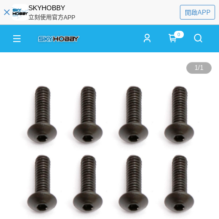
SKYHOBBY
開啟APP
立刻使用官方APP
0
1
/
1