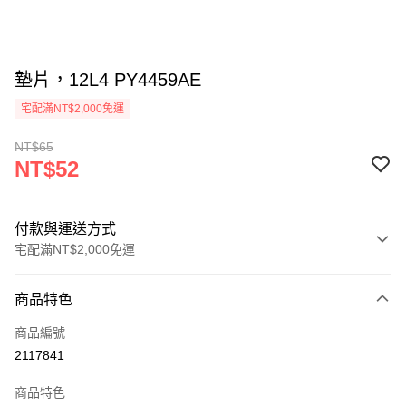
墊片，12L4 PY4459AE
宅配滿NT$2,000免運
NT$65
NT$52
付款與運送方式
宅配滿NT$2,000免運
付款方式
商品特色
信用卡一次付款
商品編號
信用卡分期付款
2117841
3 期 0 利率 每期
NT$17
21家銀行
商品特色
6 期 0 利率 每期
NT$8
21家銀行
合作金庫商業銀行
第一商業銀行