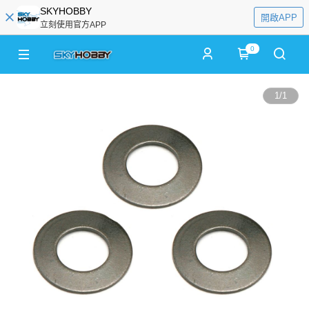
SKYHOBBY
開啟APP
立刻使用官方APP
0
1
/
1