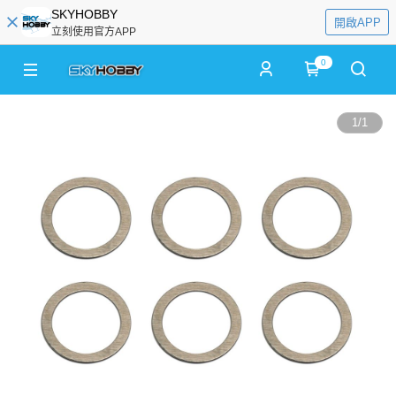
SKYHOBBY
開啟APP
立刻使用官方APP
0
1
/
1