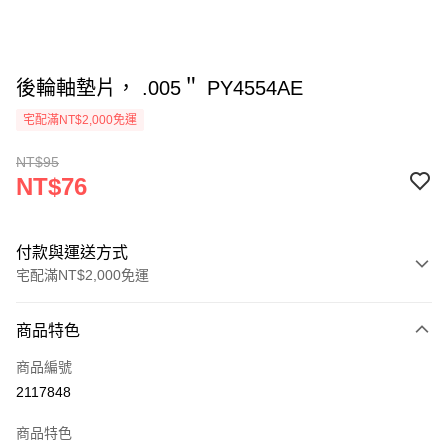
後輪軸墊片， .005＂ PY4554AE
宅配滿NT$2,000免運
NT$95
NT$76
付款與運送方式
宅配滿NT$2,000免運
付款方式
商品特色
信用卡一次付款
商品編號
信用卡分期付款
2117848
3 期 0 利率 每期
NT$25
21家銀行
商品特色
6 期 0 利率 每期
NT$12
21家銀行
合作金庫商業銀行
第一商業銀行