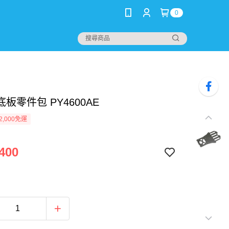
0
板零件包 PY4600AE
2,000免運
400