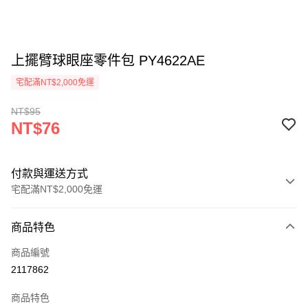
上擺臂球眼座零件包 PY4622AE
宅配滿NT$2,000免運
NT$95
NT$76
付款與運送方式
宅配滿NT$2,000免運
付款方式
商品特色
信用卡一次付款
商品編號
信用卡分期付款
2117862
3 期 0 利率 每期
NT$25
21家銀行
商品特色
6 期 0 利率 每期
NT$12
21家銀行
合作金庫商業銀行
第一商業銀行