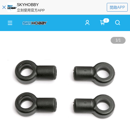
SKYHOBBY
開啟APP
立刻使用官方APP
0
1
/
1