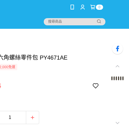
0
角螺絲零件包 PY4671AE
2,000免運
4