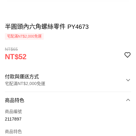
半圓頭內六角螺絲零件 PY4673
宅配滿NT$2,000免運
NT$65
NT$52
付款與運送方式
宅配滿NT$2,000免運
付款方式
商品特色
信用卡一次付款
商品編號
信用卡分期付款
2117897
3 期 0 利率 每期
NT$17
21家銀行
商品特色
6 期 0 利率 每期
NT$8
21家銀行
合作金庫商業銀行
第一商業銀行