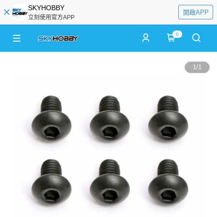
SKYHOBBY
開啟APP
立刻使用官方APP
0
1
/
1