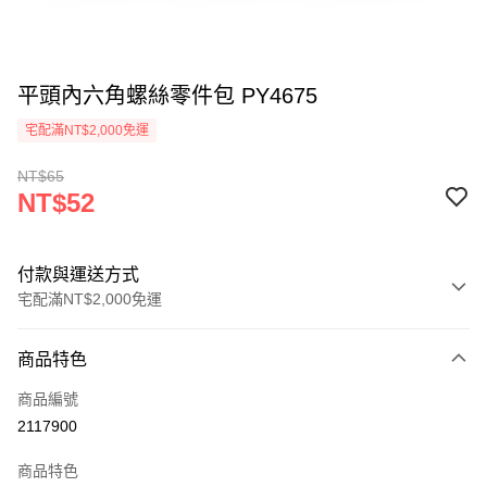
平頭內六角螺絲零件包 PY4675
宅配滿NT$2,000免運
NT$65
NT$52
付款與運送方式
宅配滿NT$2,000免運
付款方式
商品特色
信用卡一次付款
商品編號
信用卡分期付款
2117900
3 期 0 利率 每期
NT$17
21家銀行
商品特色
6 期 0 利率 每期
NT$8
21家銀行
合作金庫商業銀行
第一商業銀行