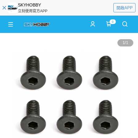
SKYHOBBY
開啟APP
立刻使用官方APP
0
1
/
1