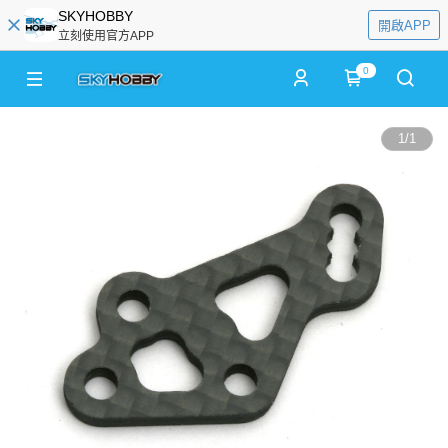
SKYHOBBY
開啟APP
立刻使用官方APP
0
1
/
1