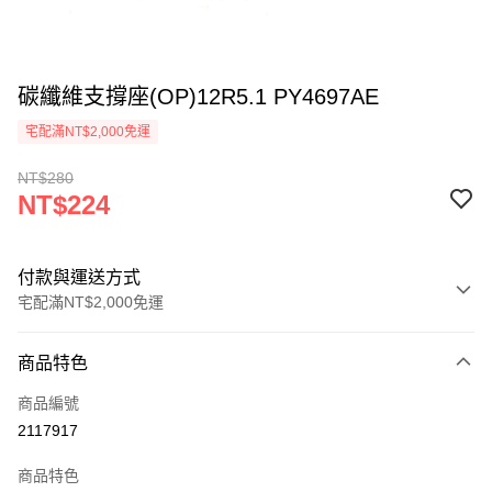
碳纖維支撐座(OP)12R5.1 PY4697AE
宅配滿NT$2,000免運
NT$280
NT$224
付款與運送方式
宅配滿NT$2,000免運
付款方式
商品特色
信用卡一次付款
商品編號
信用卡分期付款
2117917
3 期 0 利率 每期
NT$74
21家銀行
商品特色
6 期 0 利率 每期
NT$37
21家銀行
合作金庫商業銀行
第一商業銀行