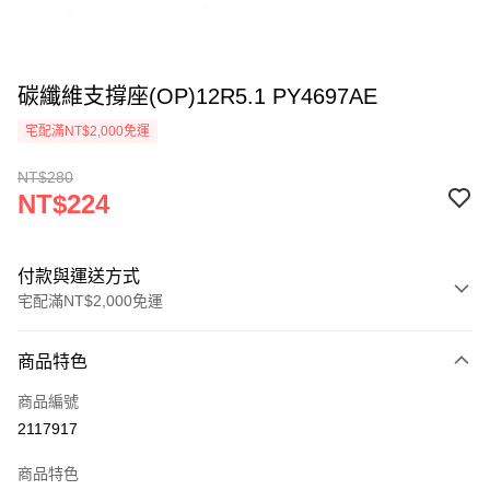
碳纖維支撐座(OP)12R5.1 PY4697AE
宅配滿NT$2,000免運
NT$280
NT$224
付款與運送方式
宅配滿NT$2,000免運
付款方式
商品特色
信用卡一次付款
商品編號
信用卡分期付款
2117917
3 期 0 利率 每期
NT$74
21家銀行
商品特色
6 期 0 利率 每期
NT$37
21家銀行
合作金庫商業銀行
第一商業銀行