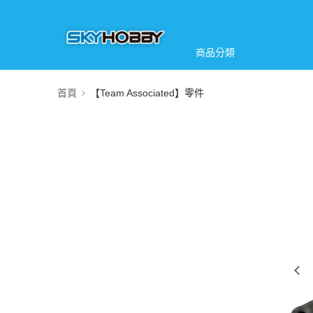
商品分類
首頁
【Team Associated】零件