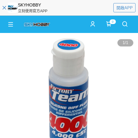
SKYHOBBY
開啟APP
立刻使用官方APP
0
1
/
1