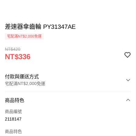
差速器傘齒輪 PY31347AE
宅配滿NT$2,000免運
NT$420
NT$336
付款與運送方式
宅配滿NT$2,000免運
付款方式
商品特色
信用卡一次付款
商品編號
信用卡分期付款
2118147
3 期 0 利率 每期
NT$112
21家銀行
商品特色
6 期 0 利率 每期
NT$56
21家銀行
合作金庫商業銀行
第一商業銀行