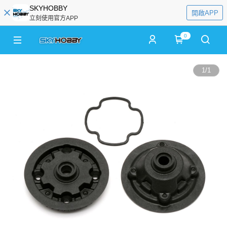
SKYHOBBY
開啟APP
立刻使用官方APP
0
1
/
1