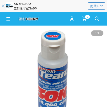
SKYHOBBY
開啟APP
立刻使用官方APP
0
1
/
1