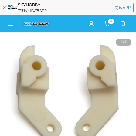
SKYHOBBY
開啟APP
立刻使用官方APP
0
1
/
1