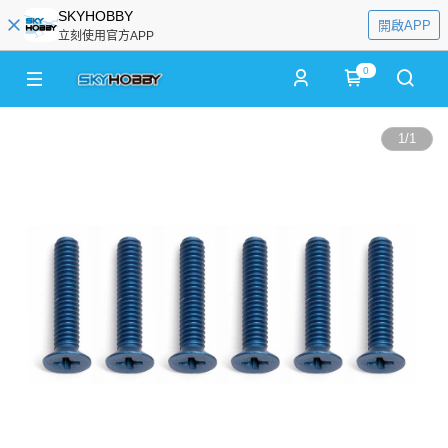
SKYHOBBY
開啟APP
立刻使用官方APP
0
1
/
1