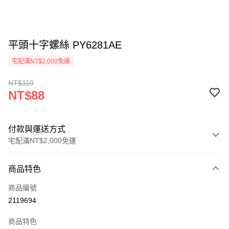
平頭十字螺絲 PY6281AE
宅配滿NT$2,000免運
NT$110
NT$88
付款與運送方式
宅配滿NT$2,000免運
付款方式
商品特色
信用卡一次付款
商品編號
信用卡分期付款
2119694
3 期 0 利率 每期
NT$29
21家銀行
商品特色
6 期 0 利率 每期
NT$14
21家銀行
合作金庫商業銀行
第一商業銀行