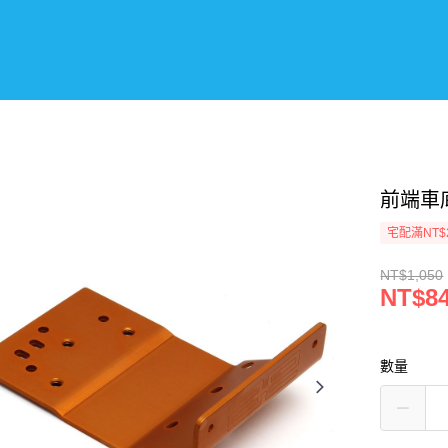
前端車底
宅配滿NT$
NT$1,050
NT$8
數量