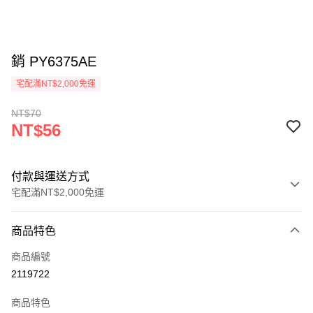
銷 PY6375AE
宅配滿NT$2,000免運
NT$70
NT$56
付款與運送方式
宅配滿NT$2,000免運
付款方式
商品特色
信用卡一次付款
商品編號
信用卡分期付款
2119722
3 期 0 利率 每期
NT$18
21家銀行
商品特色
6 期 0 利率 每期
NT$9
21家銀行
合作金庫商業銀行
第一商業銀行