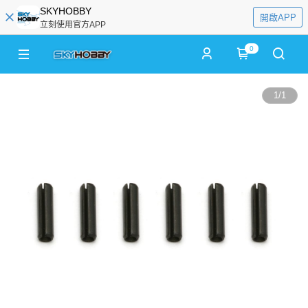
SKYHOBBY
開啟APP
立刻使用官方APP
0
1
/
1