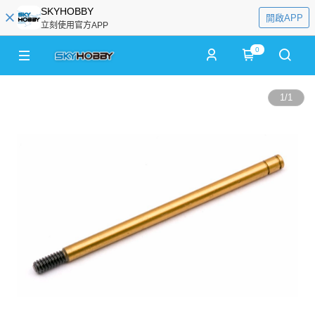
SKYHOBBY
開啟APP
立刻使用官方APP
0
1
/
1