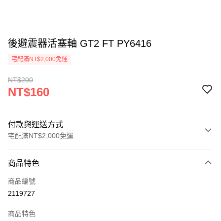
後避震器活塞軸 GT2 FT PY6416
宅配滿NT$2,000免運
NT$200
NT$160
付款與運送方式
宅配滿NT$2,000免運
付款方式
商品特色
信用卡一次付款
商品編號
信用卡分期付款
2119727
3 期 0 利率 每期
NT$53
21家銀行
商品特色
6 期 0 利率 每期
NT$26
21家銀行
合作金庫商業銀行
第一商業銀行