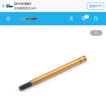
SKYHOBBY
開啟APP
立刻使用官方APP
0
1
/
1