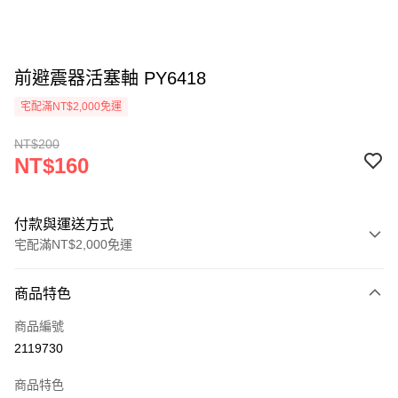
前避震器活塞軸 PY6418
宅配滿NT$2,000免運
NT$200
NT$160
付款與運送方式
宅配滿NT$2,000免運
付款方式
商品特色
信用卡一次付款
商品編號
信用卡分期付款
2119730
3 期 0 利率 每期
NT$53
21家銀行
商品特色
6 期 0 利率 每期
NT$26
21家銀行
合作金庫商業銀行
第一商業銀行