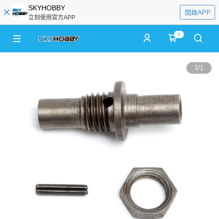
SKYHOBBY
開啟APP
立刻使用官方APP
0
1
/
1