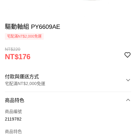
驅動軸組 PY6609AE
宅配滿NT$2,000免運
NT$220
NT$176
付款與運送方式
宅配滿NT$2,000免運
付款方式
商品特色
信用卡一次付款
商品編號
信用卡分期付款
2119782
3 期 0 利率 每期
NT$58
21家銀行
商品特色
6 期 0 利率 每期
NT$29
21家銀行
合作金庫商業銀行
第一商業銀行