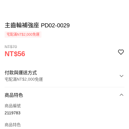
主齒輪補強座 PD02-0029
宅配滿NT$2,000免運
NT$70
NT$56
付款與運送方式
宅配滿NT$2,000免運
付款方式
商品特色
信用卡一次付款
商品編號
信用卡分期付款
2119783
3 期 0 利率 每期
NT$18
21家銀行
商品特色
6 期 0 利率 每期
NT$9
21家銀行
合作金庫商業銀行
第一商業銀行