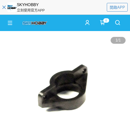
SKYHOBBY
開啟APP
立刻使用官方APP
0
1
/
1