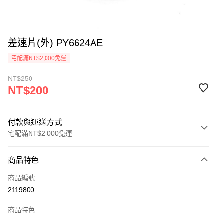
差速片(外) PY6624AE
宅配滿NT$2,000免運
NT$250
NT$200
付款與運送方式
宅配滿NT$2,000免運
付款方式
商品特色
信用卡一次付款
商品編號
信用卡分期付款
2119800
3 期 0 利率 每期
NT$66
21家銀行
商品特色
6 期 0 利率 每期
NT$33
21家銀行
合作金庫商業銀行
第一商業銀行