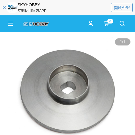
SKYHOBBY
開啟APP
立刻使用官方APP
0
1
/
1