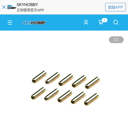
SKYHOBBY
開啟APP
立刻使用官方APP
0
1
/
1