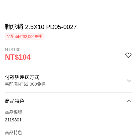
軸承銷 2.5X10 PD05-0027
宅配滿NT$2,000免運
NT$130
NT$104
付款與運送方式
宅配滿NT$2,000免運
付款方式
商品特色
信用卡一次付款
商品編號
信用卡分期付款
2119801
3 期 0 利率 每期
NT$34
21家銀行
商品特色
6 期 0 利率 每期
NT$17
21家銀行
合作金庫商業銀行
第一商業銀行