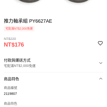
推力軸承組 PY6627AE
宅配滿NT$2,000免運
NT$220
NT$176
付款與運送方式
宅配滿NT$2,000免運
付款方式
商品特色
信用卡一次付款
商品編號
信用卡分期付款
2119807
3 期 0 利率 每期
NT$58
21家銀行
商品特色
6 期 0 利率 每期
NT$29
21家銀行
合作金庫商業銀行
第一商業銀行