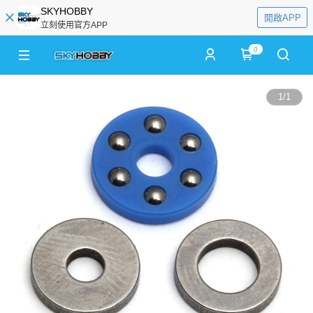
SKYHOBBY
開啟APP
立刻使用官方APP
0
1
/
1