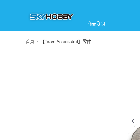
商品分類
首頁
【Team Associated】零件