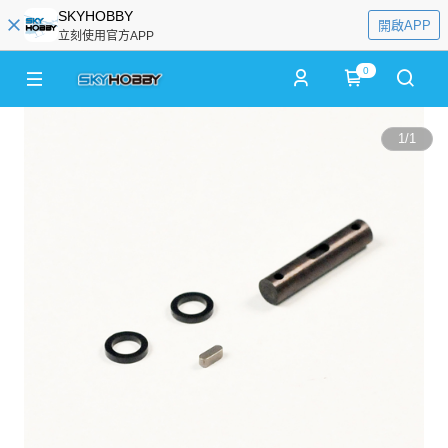
SKYHOBBY
開啟APP
立刻使用官方APP
0
1
/
1