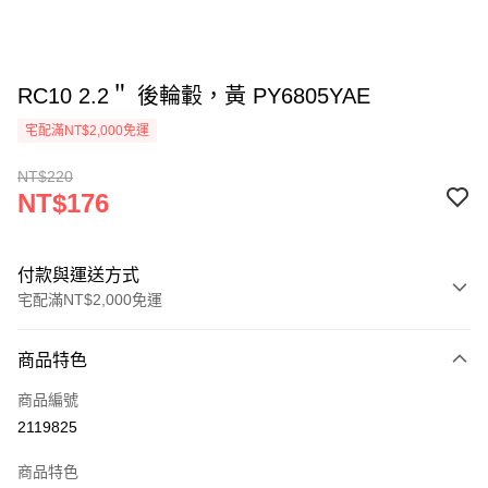
RC10 2.2＂ 後輪轂，黃 PY6805YAE
宅配滿NT$2,000免運
NT$220
NT$176
付款與運送方式
宅配滿NT$2,000免運
付款方式
商品特色
信用卡一次付款
商品編號
信用卡分期付款
2119825
3 期 0 利率 每期
NT$58
21家銀行
商品特色
6 期 0 利率 每期
NT$29
21家銀行
合作金庫商業銀行
第一商業銀行