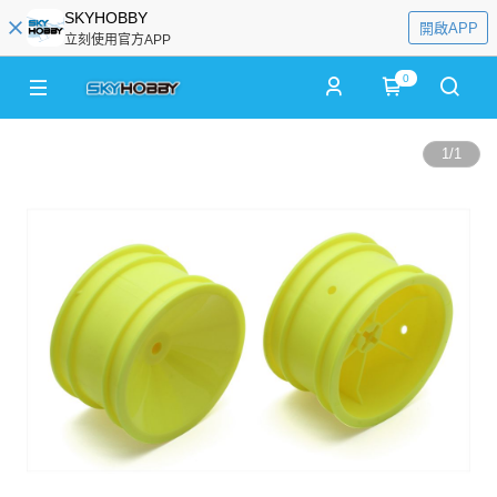
SKYHOBBY
開啟APP
立刻使用官方APP
0
1
/
1