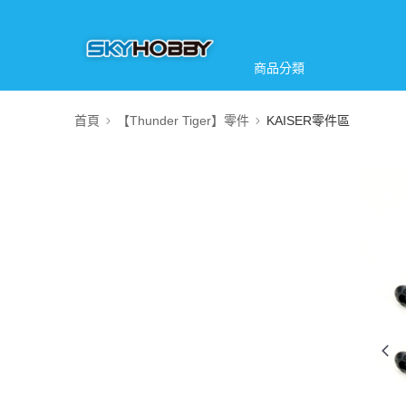
商品分類
首頁
【Thunder Tiger】零件
KAISER零件區