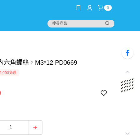
0
六角螺絲，M3*12 PD0669
2,000免運
0