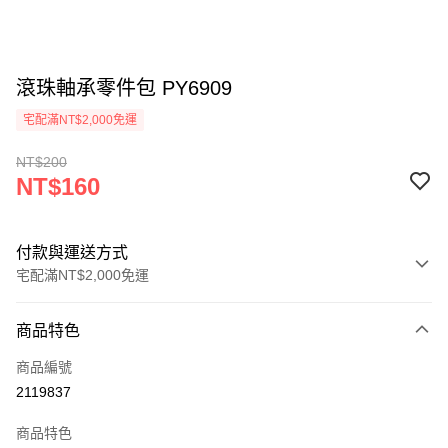
滾珠軸承零件包 PY6909
宅配滿NT$2,000免運
NT$200
NT$160
付款與運送方式
宅配滿NT$2,000免運
付款方式
商品特色
信用卡一次付款
商品編號
信用卡分期付款
2119837
3 期 0 利率 每期
NT$53
21家銀行
商品特色
6 期 0 利率 每期
NT$26
21家銀行
合作金庫商業銀行
第一商業銀行