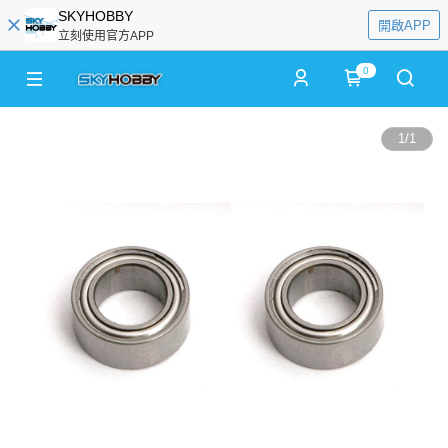
SKYHOBBY
開啟APP
立刻使用官方APP
0
1
/
1