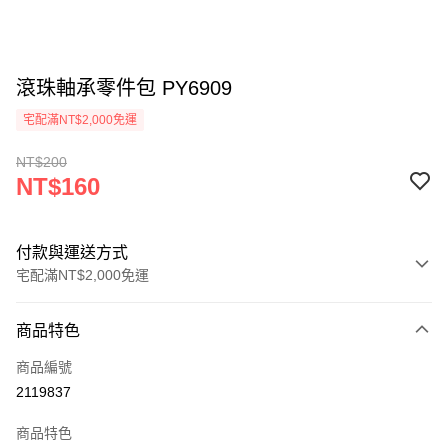
滾珠軸承零件包 PY6909
宅配滿NT$2,000免運
NT$200
NT$160
付款與運送方式
宅配滿NT$2,000免運
付款方式
商品特色
信用卡一次付款
商品編號
信用卡分期付款
2119837
3 期 0 利率 每期
NT$53
21家銀行
商品特色
6 期 0 利率 每期
NT$26
21家銀行
合作金庫商業銀行
第一商業銀行