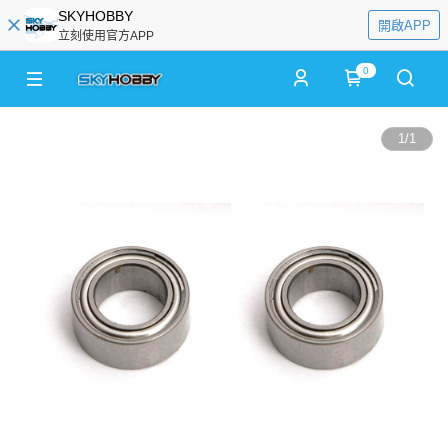
SKYHOBBY
開啟APP
立刻使用官方APP
0
1
/
1